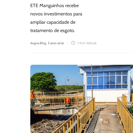
ETE Manguinhos recebe
novos investimentos para
Aegea Blog
,
2 dias atrás
ampliar capacidade de
tratamento de esgoto.
Aegea Blog
,
5 anos atrás
1 min
leitura