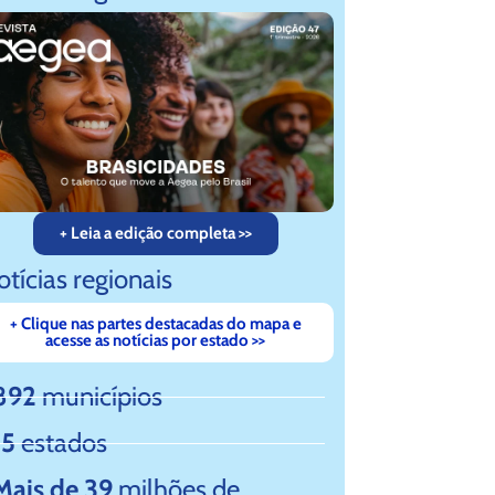
+ Leia a edição completa >>
tícias regionais
+ Clique nas partes destacadas do mapa e
 DO BRASIL
acesse as notícias por estado >>
892
municípios
15
estados
Mais de 39
milhões de