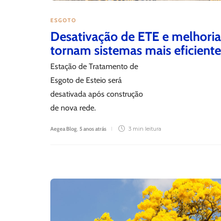
ESGOTO
Desativação de ETE e melhoria
tornam sistemas mais eficient
Estação de Tratamento de
Esgoto de Esteio será
desativada após construção
de nova rede.
Aegea Blog
,
5 anos atrás
3 min
leitura