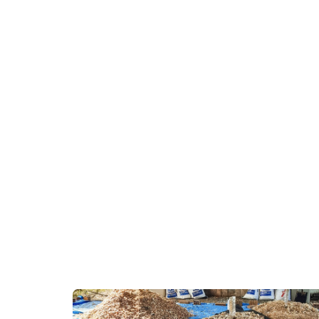
MAIS DESTAQUES
DIA DOS P
VIDA
Aegea Blog
,
5 horas atrás