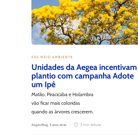
ESG MEIO AMBIENTE
Unidades da Aegea incentivam
plantio com campanha Adote
um Ipê
Matão, Piracicaba e Holambra
vão ficar mais coloridas
quando as árvores crescerem.
Aegea Blog
,
5 anos atrás
3 min
leitura