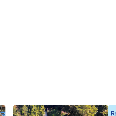
AIS: CONEXÕES QUE MOVIM
3 min
leitura
R