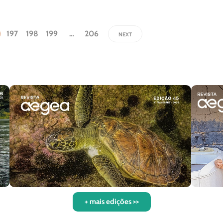
197
198
199
…
206
NEXT
+ mais edições >>