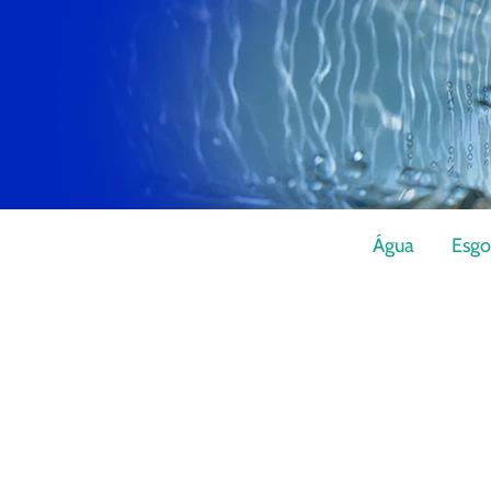
Água
Esgo