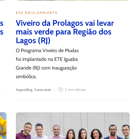
ESG MEIO AMBIENTE
s
Viveiro da Prolagos vai levar
es
mais verde para Região dos
Lagos (RJ)
O Programa Viveiro de Mudas
foi implantado na ETE Iguaba
Grande (RJ) com inauguração
simbólica.
Aegea Blog
,
5 anos atrás
2 min
leitura