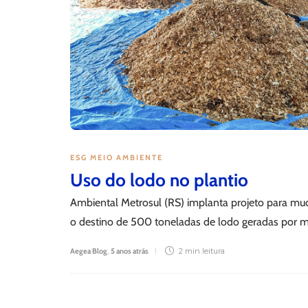
ESG MEIO AMBIENTE
Uso do lodo no plantio
DESTAQUE
Ambiental Metrosul (RS) implanta projeto para mu
AEGEA É A
o destino de 500 toneladas de lodo geradas por m
EM INFRAE
Aegea Blog
,
5 anos atrás
2 min
leitura
Aegea Blog
,
5 horas atrás