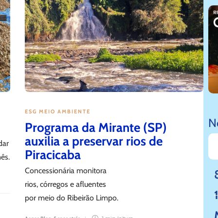
ESG MEIO AMBIENTE
No
Programa da Mirante (SP)
auxilia a preservar rios de
dar
 EMPRESA MAIS INOVADORA
Piracicaba
ês.
STRUTURA
Concessionária monitora
rios, córregos e afluentes
2 min
leitura
por meio do Ribeirão Limpo.