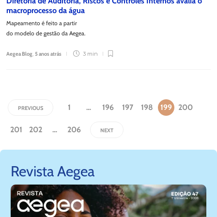
Diretoria de Auditoria, Riscos e Controles Internos avalia o
macroprocesso da água
Mapeamento é feito a partir
do modelo de gestão da Aegea.
Aegea Blog
,
5 anos atrás
3 min
1
…
196
197
198
199
200
PREVIOUS
201
202
…
206
NEXT
Revista Aegea