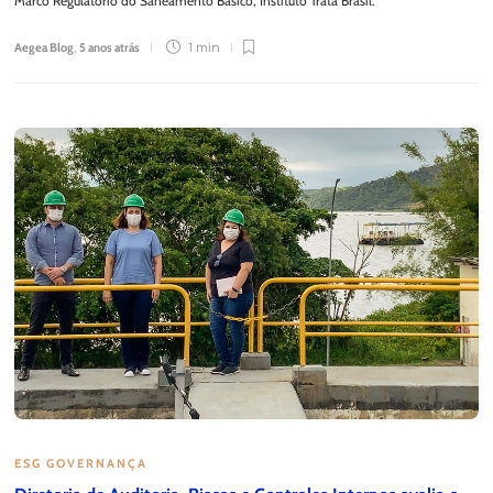
Marco Regulatório do Saneamento Básico, Instituto Trata Brasil.
Aegea Blog
,
5 anos atrás
1 min
ESG GOVERNANÇA