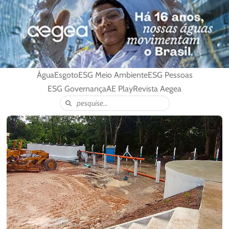
Água
Esgoto
ESG Meio Ambiente
ESG Pessoas
ESG Governança
AE Play
Revista Aegea