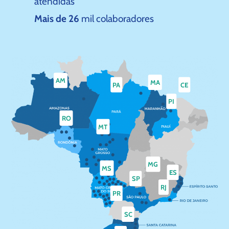
atendidas
Mais de 26
mil colaboradores
AM
MA
PA
CE
PI
RO
MT
MG
MS
ES
SP
RJ
PR
SC