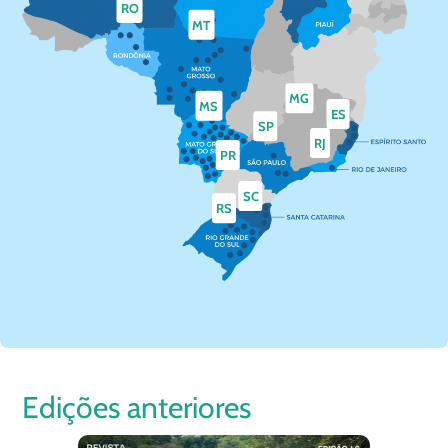
RO
MT
MG
MS
ES
SP
RJ
PR
SC
RS
Edições anteriores