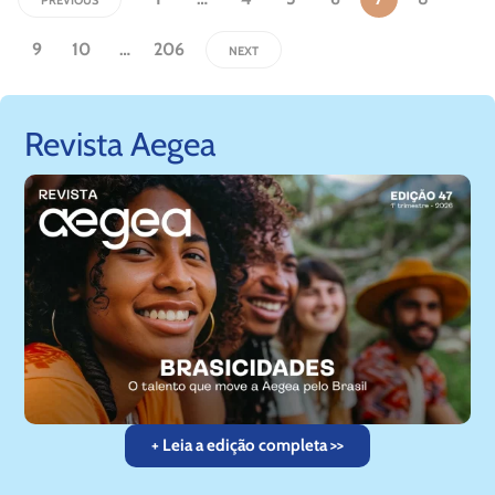
PREVIOUS
9
10
…
206
NEXT
Revista Aegea
+ Leia a edição completa >>