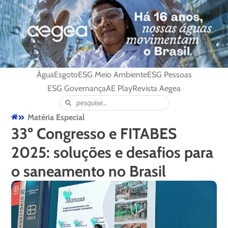
Água
Esgoto
ESG Meio Ambiente
ESG Pessoas
ESG Governança
AE Play
Revista Aegea
Matéria Especial
33º Congresso e FITABES
2025: soluções e desafios para
o saneamento no Brasil