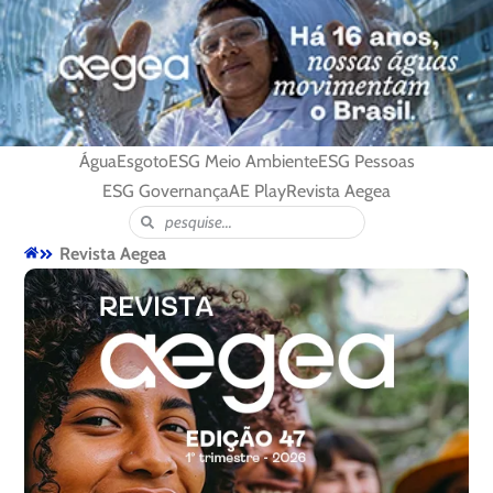
Água
Esgoto
ESG Meio Ambiente
ESG Pessoas
ESG Governança
AE Play
Revista Aegea
Revista Aegea