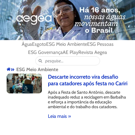
Água
Esgoto
ESG Meio Ambiente
ESG Pessoas
ESG Governança
AE Play
Revista Aegea
ESG Meio Ambiente
Descarte incorreto vira desafio
para catadores após festa no Cariri
Após a Festa de Santo Antônio, descarte
inadequado reduz a reciclagem em Barbalha
e reforça a importância da educação
ambiental e do trabalho dos catadores.
Leia mais »