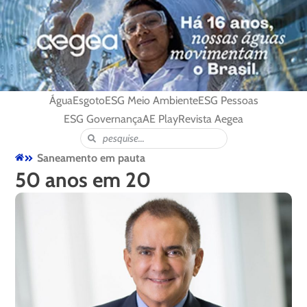
Água
Esgoto
ESG Meio Ambiente
ESG Pessoas
ESG Governança
AE Play
Revista Aegea
Saneamento em pauta
50 anos em 20