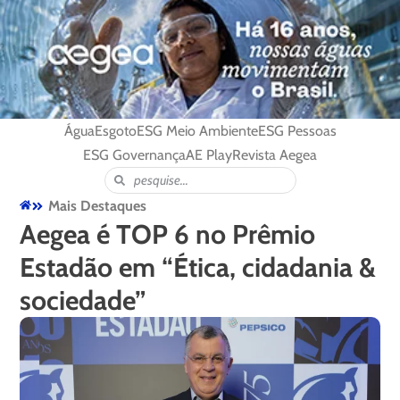
Água
Esgoto
ESG Meio Ambiente
ESG Pessoas
ESG Governança
AE Play
Revista Aegea
Mais Destaques
Aegea é TOP 6 no Prêmio
Estadão em “Ética, cidadania &
sociedade”