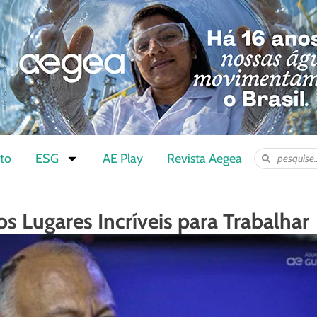
to
ESG
AE Play
Revista Aegea
os Lugares Incríveis para Trabalhar