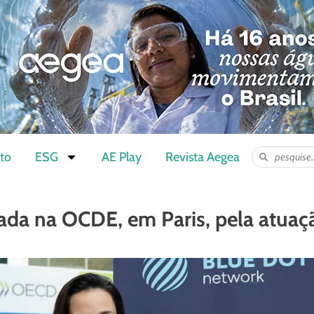
to
ESG
AE Play
Revista Aegea
ada na OCDE, em Paris, pela atuaç