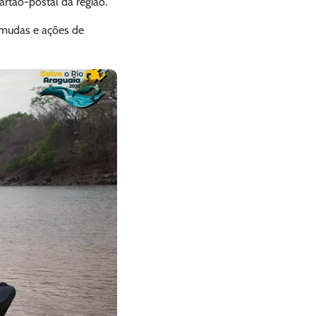
artão-postal da região.
e mudas e ações de