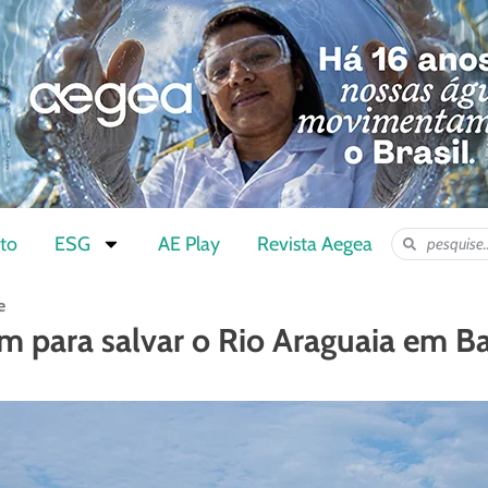
to
ESG
AE Play
Revista Aegea
e
em para salvar o Rio Araguaia em B