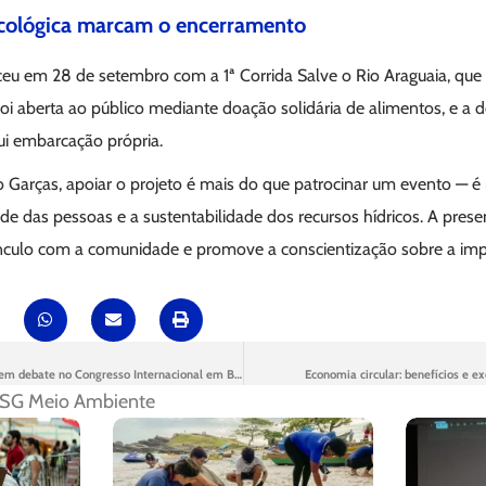
ecológica marcam o encerramento
u em 28 de setembro com a 1ª Corrida Salve o Rio Araguaia, que
 foi aberta ao público mediante doação solidária de alimentos, e a d
ui embarcação própria.
 Garças, apoiar o projeto é mais do que patrocinar um evento — é 
 das pessoas e a sustentabilidade dos recursos hídricos. A prese
vínculo com a comunidade e promove a conscientização sobre a im
O futuro do saneamento em debate no Congresso Internacional em Búzios
Economia circular: benefícios e e
SG Meio Ambiente