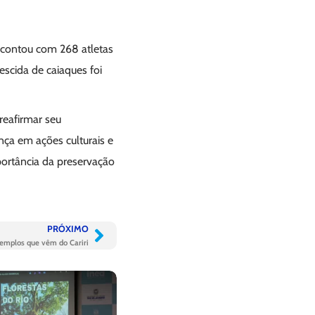
 contou com 268 atletas
escida de caiaques foi
reafirmar seu
nça em ações culturais e
portância da preservação
PRÓXIMO
xemplos que vêm do Cariri