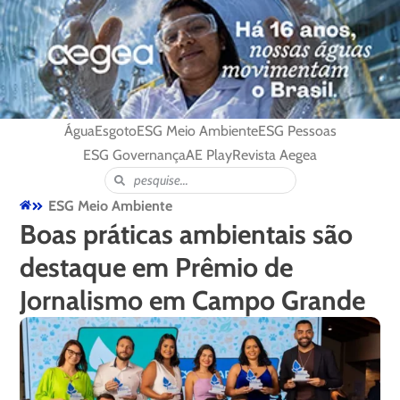
Água
Esgoto
ESG Meio Ambiente
ESG Pessoas
ESG Governança
AE Play
Revista Aegea
ESG Meio Ambiente
Boas práticas ambientais são
destaque em Prêmio de
Jornalismo em Campo Grande