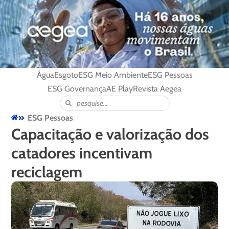
Água
Esgoto
ESG Meio Ambiente
ESG Pessoas
ESG Governança
AE Play
Revista Aegea
ESG Pessoas
Capacitação e valorização dos
catadores incentivam
reciclagem