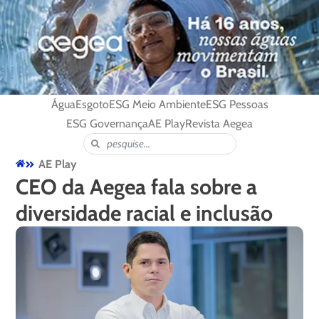
Água
Esgoto
ESG Meio Ambiente
ESG Pessoas
ESG Governança
AE Play
Revista Aegea
AE Play
CEO da Aegea fala sobre a
diversidade racial e inclusão