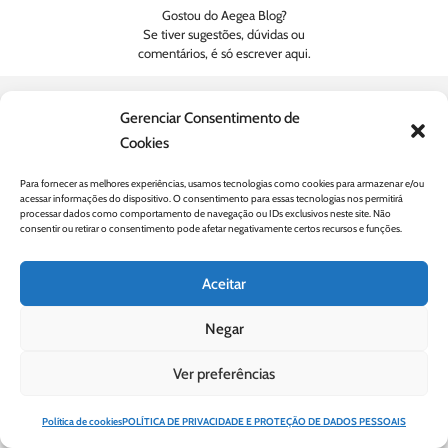
Gostou do Aegea Blog?
Se tiver sugestões, dúvidas ou
comentários, é só escrever aqui.
Gerenciar Consentimento de
Cookies
© 2023 Revista Aegea |
Termos Gerais de Uso de Sites e Aplicativos
|
Política de Privacidade e
Proteção de Dados
Para fornecer as melhores experiências, usamos tecnologias como cookies para armazenar e/ou
acessar informações do dispositivo. O consentimento para essas tecnologias nos permitirá
processar dados como comportamento de navegação ou IDs exclusivos neste site. Não
consentir ou retirar o consentimento pode afetar negativamente certos recursos e funções.
Aceitar
Negar
Ver preferências
Política de cookies
POLÍTICA DE PRIVACIDADE E PROTEÇÃO DE DADOS PESSOAIS