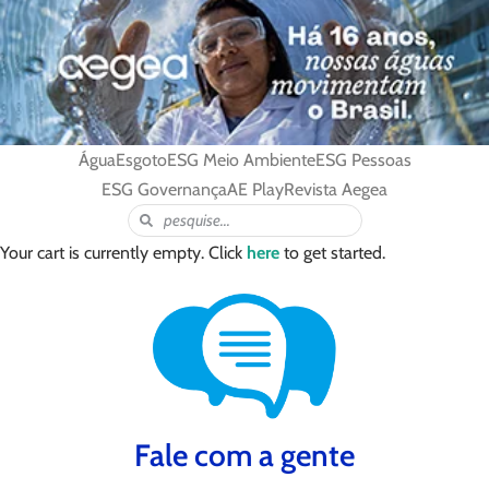
Água
Esgoto
ESG Meio Ambiente
ESG Pessoas
ESG Governança
AE Play
Revista Aegea
Your cart is currently empty. Click
here
to get started.
Fale com a gente