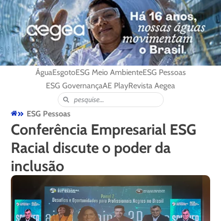
Água
Esgoto
ESG Meio Ambiente
ESG Pessoas
ESG Governança
AE Play
Revista Aegea
ESG Pessoas
Conferência Empresarial ESG
Racial discute o poder da
inclusão