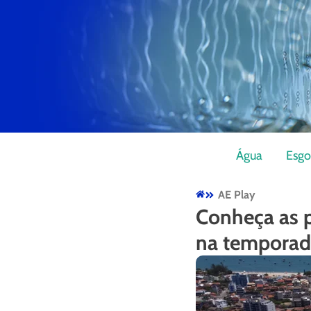
Água
Esgo
AE Play
Conheça as p
na tempora