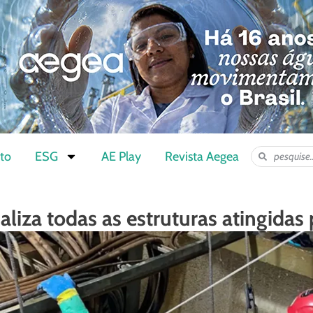
to
ESG
AE Play
Revista Aegea
liza todas as estruturas atingidas 