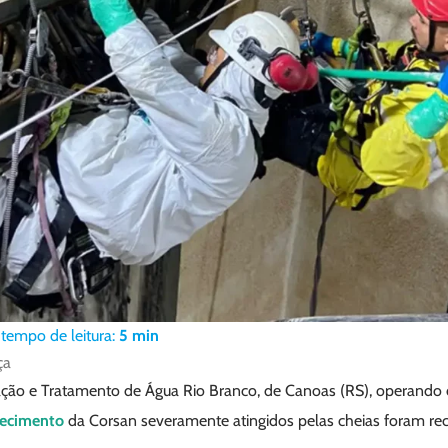
tempo de leitura:
5
min
ça
ção e Tratamento de Água Rio Branco, de Canoas (RS), operando 
tecimento
da Corsan severamente atingidos pelas cheias foram re