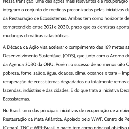
Nessa transição, uma das ações mais relevantes é a recuperação
integram o conjunto de medidas preconizadas pelas iniciativa
da Restauração de Ecossistemas. Ambas têm como horizonte d
compreendido entre 2021 e 2030, prazo que os cientistas apont
mudanças climáticas catastróficas.
A Década da Ação visa acelerar o cumprimento das 169 metas as
Desenvolvimento Sustentável (ODS), que junto com o Acordo de 
da Agenda 2030 da ONU. Porém, o sucesso de ao menos oito O
pobreza, fome, saúde, água, cidades, clima, oceanos e terra – im
recuperação de ecossistemas degradados ou totalmente removid
fazendas, indústrias e das cidades. É do que trata a iniciativa D
Ecossistemas.
No Brasil, uma das principais iniciativas de recuperação de ambie
Restauração da Mata Atlântica. Apoiado pelo WWF, Centro de P
(Cepan), TNC e WRI-Brasil, o pacto tem como principal objetivo 