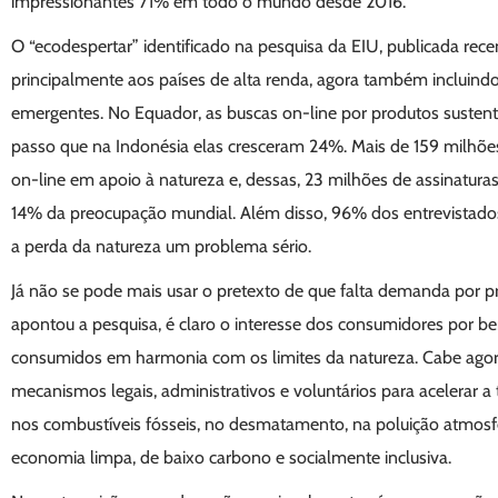
impressionantes 71% em todo o mundo desde 2016.
O “ecodespertar” identificado na pesquisa da EIU, publicada rece
principalmente aos países de alta renda, agora também inclui
emergentes. No Equador, as buscas on-line por produtos sustent
passo que na Indonésia elas cresceram 24%. Mais de 159 milhõe
on-line em apoio à natureza e, dessas, 23 milhões de assinaturas
14% da preocupação mundial. Além disso, 96% dos entrevistados
a perda da natureza um problema sério.
Já não se pode mais usar o pretexto de que falta demanda por 
apontou a pesquisa, é claro o interesse dos consumidores por be
consumidos em harmonia com os limites da natureza. Cabe agor
mecanismos legais, administrativos e voluntários para acelerar
nos combustíveis fósseis, no desmatamento, na poluição atmosfé
economia limpa, de baixo carbono e socialmente inclusiva.