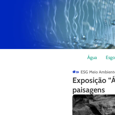
Água
Esgo
ESG Meio Ambient
Exposição “Á
paisagens