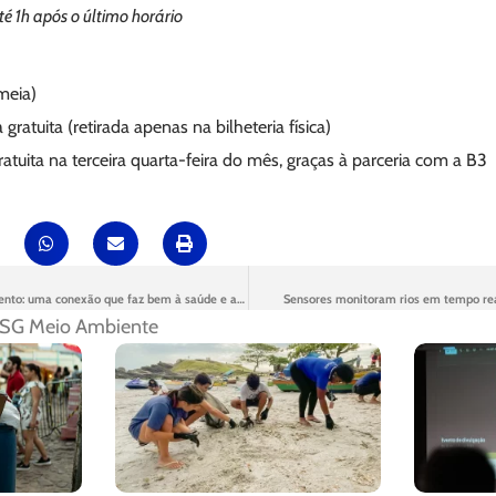
é 1h após o último horário
meia)
 gratuita (retirada apenas na bilheteria física)
ratuita na terceira quarta-feira do mês, graças à parceria com a B3
Balneabilidade e saneamento: uma conexão que faz bem à saúde e ao verão
Sensores monitoram rios em tempo re
SG Meio Ambiente