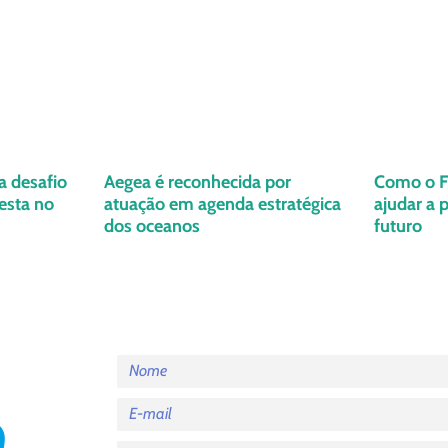
a desafio
Aegea é reconhecida por
Como o Fl
esta no
atuação em agenda estratégica
ajudar a 
dos oceanos
futuro