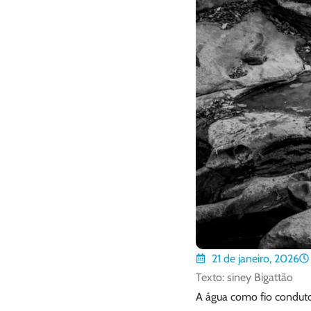
21 de janeiro, 2026
Texto: siney Bigattão
A água como fio condutor