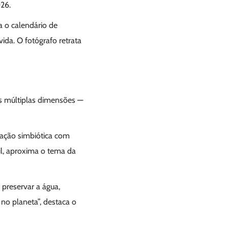
26.
a o calendário de
ida. O fotógrafo retrata
s múltiplas dimensões —
elação simbiótica com
sil, aproxima o tema da
 preservar a água,
no planeta”, destaca o