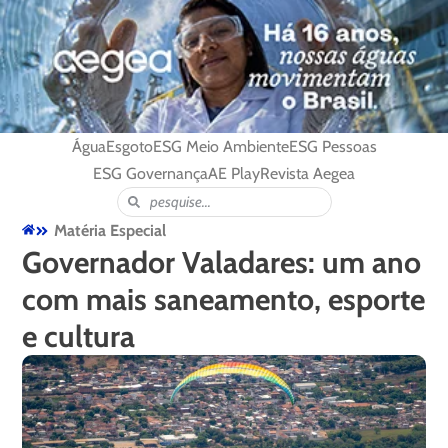
Água
Esgoto
ESG Meio Ambiente
ESG Pessoas
ESG Governança
AE Play
Revista Aegea
Matéria Especial
Governador Valadares: um ano
com mais saneamento, esporte
e cultura