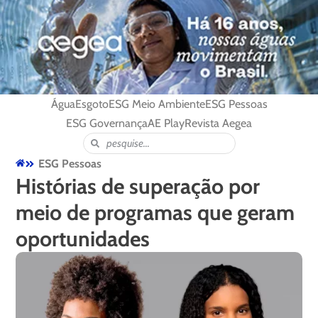
Água
Esgoto
ESG Meio Ambiente
ESG Pessoas
ESG Governança
AE Play
Revista Aegea
ESG Pessoas
Histórias de superação por
meio de programas que geram
oportunidades