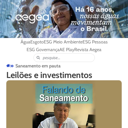
Água
Esgoto
ESG Meio Ambiente
ESG Pessoas
ESG Governança
AE Play
Revista Aegea
Saneamento em pauta
Leilões e investimentos