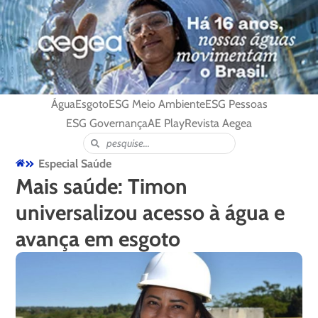
Água
Esgoto
ESG Meio Ambiente
ESG Pessoas
ESG Governança
AE Play
Revista Aegea
Especial Saúde
Mais saúde: Timon
universalizou acesso à água e
avança em esgoto