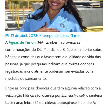
12 de abril, 2023
tempo de leitura:
2
min
A
Águas de Timon
(MA) também aproveita as
comemorações do Dia Mundial da Saúde para alertar sobre
hábitos e condutas que favorecem a qualidade de vida das
pessoas, já que pesquisas indicam que muitas doenças
registradas mundialmente poderiam ser evitadas com
medidas de saneamento.
Entre as principais doenças que têm alguma relação com a
veiculação hídrica são: diarréia por
Escherichia coli
; disenteria
bacteriana; febre tifóide; cólera; leptospirose; hepatite A;