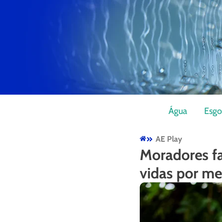
Água
Esgo
AE Play
Moradores f
vidas por me