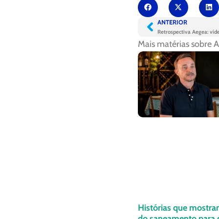
ANTERIOR
Retrospectiva Aegea: víd
Mais matérias sobre
A
Histórias que mostra
do saneamento para