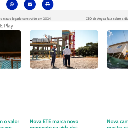
eo traz o legado construído em 2024
CEO da Aegea fala sobre a div
E Play
m o valor
Nova ETE marca novo
Nova cam
 quem
momento na vida dos
mostra os