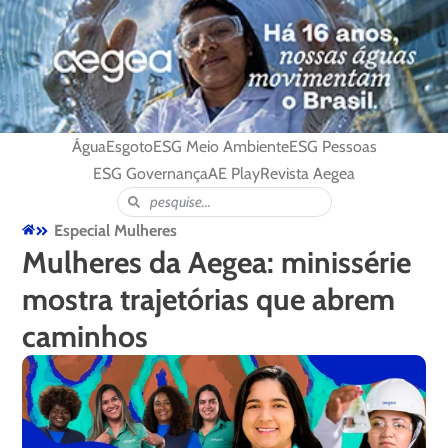
Água
Esgoto
ESG Meio Ambiente
ESG Pessoas
ESG Governança
AE Play
Revista Aegea
Especial Mulheres
Mulheres da Aegea: minissérie
mostra trajetórias que abrem
caminhos