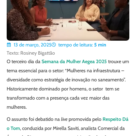
13 de março, 2025
tempo de leitura:
5
min
Texto: Rosiney Bigattão
O terceiro dia da
Semana da Mulher Aegea 2025
trouxe um
tema essencial para o setor: “Mulheres na infraestrutura –
diversidade como estratégia de inovação no saneamento”.
Historicamente dominado por homens, o setor tem se
transformado com a presença cada vez maior das
mulheres.
O assunto foi debatido na
live
promovida pelo
Respeito Dá
o Tom
, conduzida por Mirella Saviti, analista Comercial da