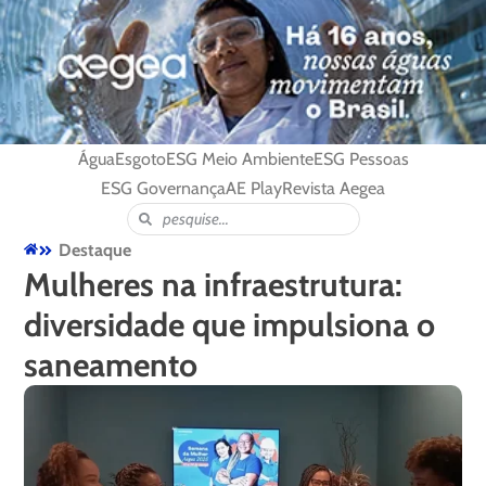
Água
Esgoto
ESG Meio Ambiente
ESG Pessoas
ESG Governança
AE Play
Revista Aegea
Destaque
Mulheres na infraestrutura:
diversidade que impulsiona o
saneamento