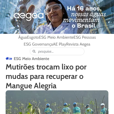
Água
Esgoto
ESG Meio Ambiente
ESG Pessoas
ESG Governança
AE Play
Revista Aegea
ESG Meio Ambiente
Mutirões trocam lixo por
mudas para recuperar o
Mangue Alegria