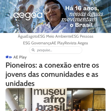
Água
Esgoto
ESG Meio Ambiente
ESG Pessoas
ESG Governança
AE Play
Revista Aegea
AE Play
Pioneiros: a conexão entre os
jovens das comunidades e as
unidades