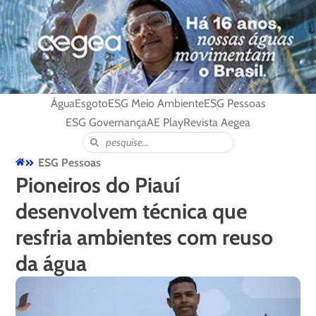
Água
Esgoto
ESG Meio Ambiente
ESG Pessoas
ESG Governança
AE Play
Revista Aegea
ESG Pessoas
Pioneiros do Piauí
desenvolvem técnica que
resfria ambientes com reuso
da água