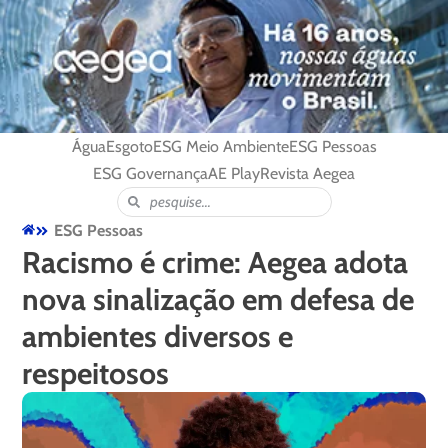
Água
Esgoto
ESG Meio Ambiente
ESG Pessoas
ESG Governança
AE Play
Revista Aegea
ESG Pessoas
Racismo é crime: Aegea adota
nova sinalização em defesa de
ambientes diversos e
respeitosos