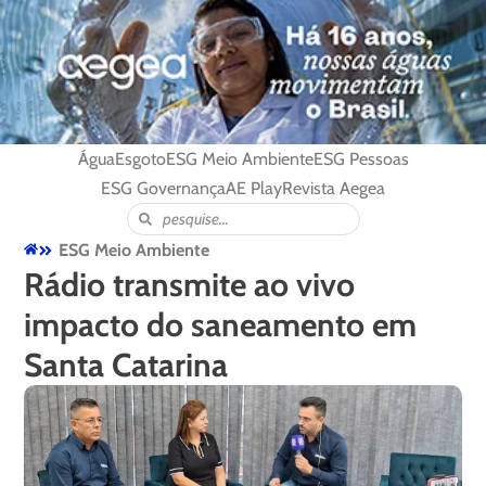
Água
Esgoto
ESG Meio Ambiente
ESG Pessoas
ESG Governança
AE Play
Revista Aegea
ESG Meio Ambiente
Rádio transmite ao vivo
impacto do saneamento em
Santa Catarina