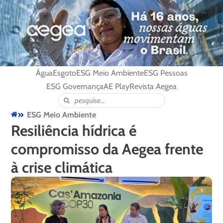
Água
Esgoto
ESG Meio Ambiente
ESG Pessoas
ESG Governança
AE Play
Revista Aegea
ESG Meio Ambiente
Resiliência hídrica é
compromisso da Aegea frente
à crise climática