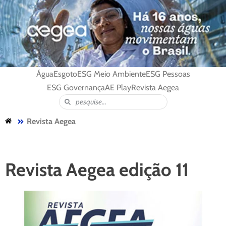
Água
Esgoto
ESG Meio Ambiente
ESG Pessoas
ESG Governança
AE Play
Revista Aegea
Revista Aegea
Revista Aegea edição 11