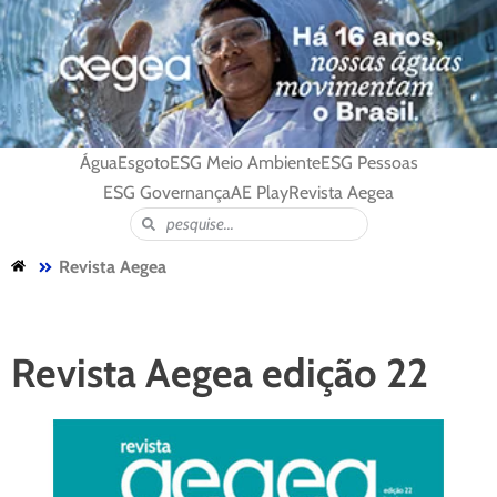
Água
Esgoto
ESG Meio Ambiente
ESG Pessoas
ESG Governança
AE Play
Revista Aegea
Revista Aegea
Revista Aegea edição 22