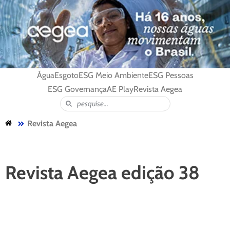
Água
Esgoto
ESG Meio Ambiente
ESG Pessoas
ESG Governança
AE Play
Revista Aegea
Revista Aegea
Revista Aegea edição 38