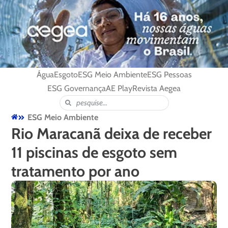
Água
Esgoto
ESG Meio Ambiente
ESG Pessoas
ESG Governança
AE Play
Revista Aegea
ESG Meio Ambiente
Rio Maracanã deixa de receber
11 piscinas de esgoto sem
tratamento por ano