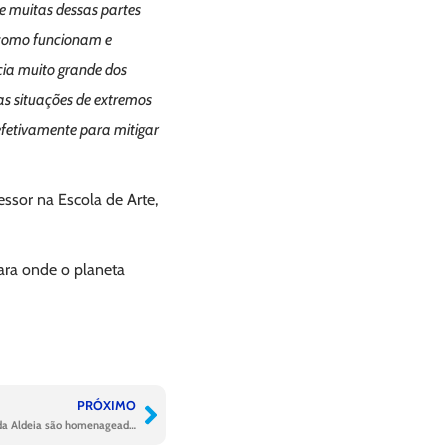
e muitas dessas partes
 como funcionam e
ia muito grande dos
as situações de extremos
efetivamente para mitigar
essor na Escola de Arte,
ara onde o planeta
PRÓXIMO
Jovens do Crato, de Teresina e de São Pedro da Aldeia são homenageados em São Paulo por projetos de saneamento