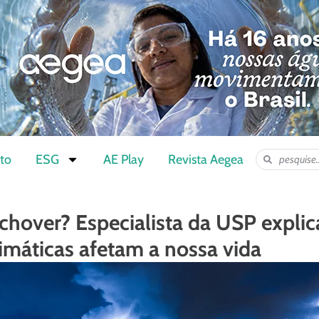
to
ESG
AE Play
Revista Aegea
 chover? Especialista da USP expli
imáticas afetam a nossa vida