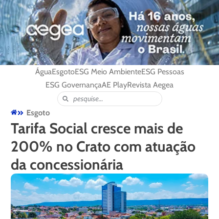
Água
Esgoto
ESG Meio Ambiente
ESG Pessoas
ESG Governança
AE Play
Revista Aegea
Esgoto
Tarifa Social cresce mais de
200% no Crato com atuação
da concessionária