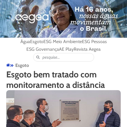
Água
Esgoto
ESG Meio Ambiente
ESG Pessoas
ESG Governança
AE Play
Revista Aegea
Esgoto
Esgoto bem tratado com
monitoramento a distância