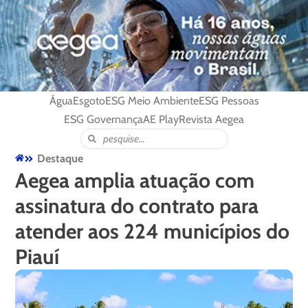
Água
Esgoto
ESG Meio Ambiente
ESG Pessoas
ESG Governança
AE Play
Revista Aegea
Destaque
Aegea amplia atuação com
assinatura do contrato para
atender aos 224 municípios do
Piauí