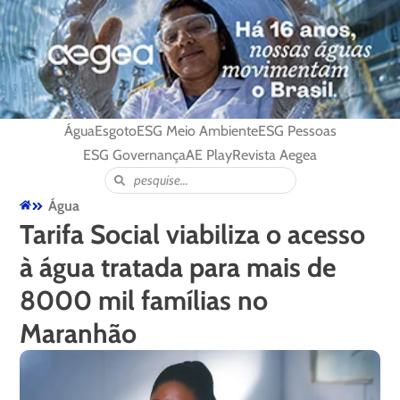
Água
Esgoto
ESG Meio Ambiente
ESG Pessoas
ESG Governança
AE Play
Revista Aegea
Água
Tarifa Social viabiliza o acesso
à água tratada para mais de
8000 mil famílias no
Maranhão