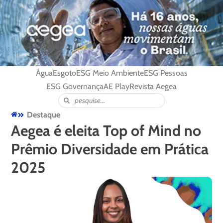
Água
Esgoto
ESG Meio Ambiente
ESG Pessoas
ESG Governança
AE Play
Revista Aegea
Destaque
Aegea é eleita Top of Mind no
Prêmio Diversidade em Prática
2025