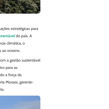
uições estratégicas para
stentável
do país. A
ia climática, o
as ao oceano.
com a gestão sustentável
ivo para as
o a força da
rta Moraes, gerente-
nto.