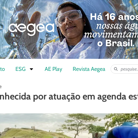
to
ESG
AE Play
Revista Aegea
e
nhecida por atuação em agenda est