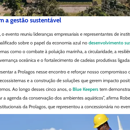
 a gestão sustentável
o evento reuniu lideranças empresariais e representantes de instit
alificado sobre o papel da economia azul no
desenvolvimento su
s como o combate à poluição marinha, a circularidade, a resiliênc
overnança oceânica e o fortalecimento de cadeias produtivas ligad
resentar a Prolagos nesse encontro e reforçar nosso compromisso 
 ecossistemas e a construção de soluções que gerem impacto posit
mos. Ao longo desses cinco anos, o
Blue Keepers
tem demonstrad
ar a agenda da conservação dos ambientes aquáticos”, afirma Robe
stitucionais da Prolagos, que representou a concessionária no eve