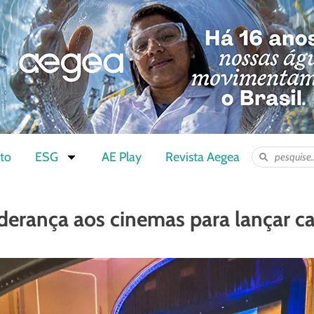
to
ESG
AE Play
Revista Aegea
iderança aos cinemas para lançar 