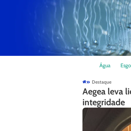
Água
Esgo
Destaque
Aegea leva l
integridade