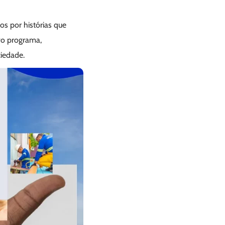
s por histórias que
vo programa,
ciedade.