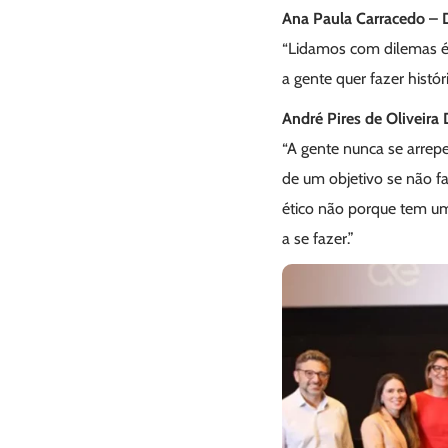
Ana Paula Carracedo – D
“Lidamos com dilemas ét
a gente quer fazer histó
André Pires de Oliveira
“A gente nunca se arrepe
de um objetivo se não f
ético não porque tem um 
a se fazer.”