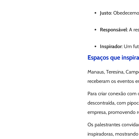
Justo
: Obedecemos
Responsável
: A r
Inspirador
: Um fu
Espaços que inspir
Manaus, Teresina, Campo 
receberam os eventos ent
Para criar conexão com 
descontraída, com pipoca
empresa, promovendo ref
Os palestrantes convidad
inspiradoras, mostrando