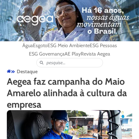
Água
Esgoto
ESG Meio Ambiente
ESG Pessoas
ESG Governança
AE Play
Revista Aegea
Destaque
Aegea faz campanha do Maio
Amarelo alinhada à cultura da
empresa