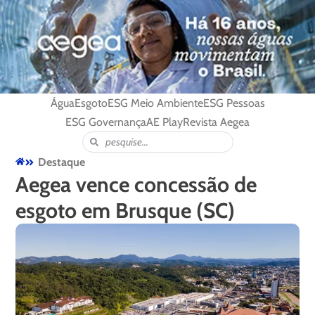
Água
Esgoto
ESG Meio Ambiente
ESG Pessoas
ESG Governança
AE Play
Revista Aegea
Destaque
Aegea vence concessão de
esgoto em Brusque (SC)