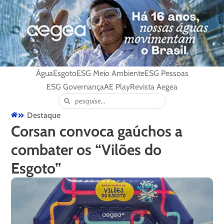
Água
Esgoto
ESG Meio Ambiente
ESG Pessoas
ESG Governança
AE Play
Revista Aegea
Destaque
Corsan convoca gaúchos a
combater os “Vilões do
Esgoto”