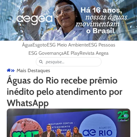
Água
Esgoto
ESG Meio Ambiente
ESG Pessoas
ESG Governança
AE Play
Revista Aegea
Mais Destaques
Águas do Rio recebe prêmio
inédito pelo atendimento por
WhatsApp