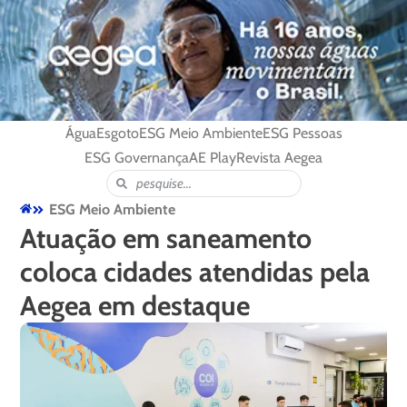
Água
Esgoto
ESG Meio Ambiente
ESG Pessoas
ESG Governança
AE Play
Revista Aegea
ESG Meio Ambiente
Atuação em saneamento
coloca cidades atendidas pela
Aegea em destaque